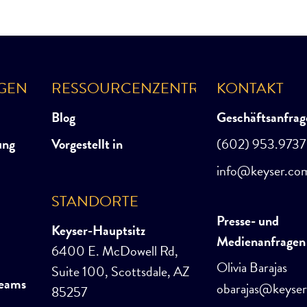
NGEN
RESSOURCENZENTRUM
KONTAKT
Blog
Geschäftsanfrag
ung
Vorgestellt in
(602) 953.9737
info@keyser.co
STANDORTE
Presse- und
Keyser-Hauptsitz
Medienanfragen
6400 E. McDowell Rd,
Olivia Barajas
Suite 100, Scottsdale, AZ
Teams
obarajas@keyse
85257