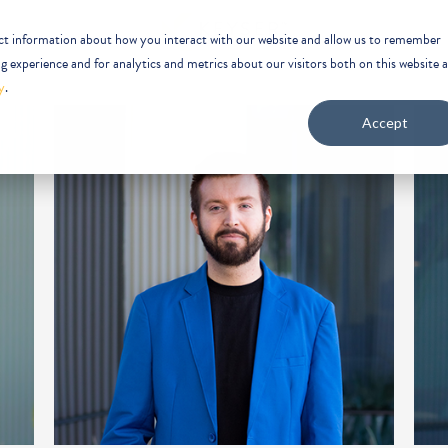
ect information about how you interact with our website and allow us to remember
 experience and for analytics and metrics about our visitors both on this website 
y
.
Accept