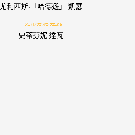
尤利西斯·「哈德遜」·凱瑟
史蒂芬妮·達瓦