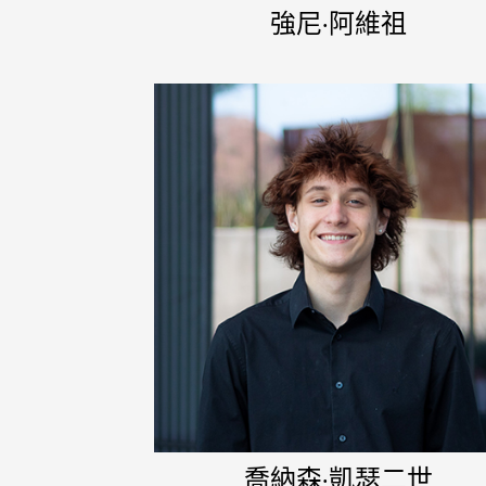
強尼·阿維祖
喬納森·凱瑟二世