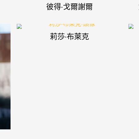
彼得·戈爾謝爾
莉莎·布萊克