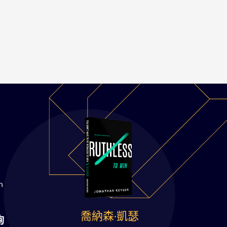
m
喬納森·凱瑟
詢