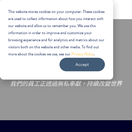
This website stores cookies on your computer. These cookies
are used to collect information about how you interact with
our website and allow us to remember you. We use this
information in order to improve and customize your
browsing experience and for analytics and metrics about our
visitors both on this website and other media. To find out
more about the cookies we use, see our
Privacy Policy
.
凱瑟的文化
Accept
我們的員工正透過無私奉獻，持續改變世界