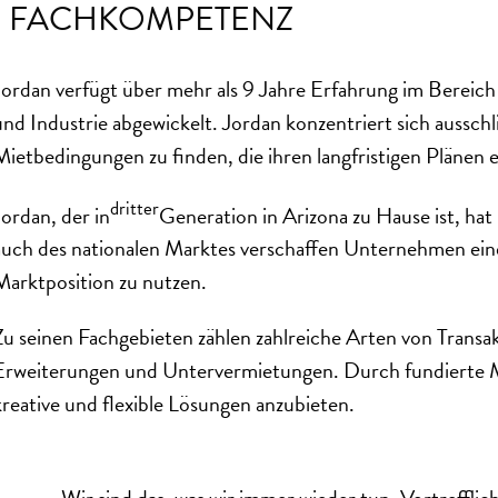
FACHKOMPETENZ
Jordan verfügt über mehr als 9 Jahre Erfahrung im Berei
und Industrie abgewickelt. Jordan konzentriert sich aussc
Mietbedingungen zu finden, die ihren langfristigen Plänen 
dritter
Jordan, der in
Generation in Arizona zu Hause ist, h
auch des nationalen Marktes verschaffen Unternehmen einen 
Marktposition zu nutzen.
Zu seinen Fachgebieten zählen zahlreiche Arten von Trans
Erweiterungen und Untervermietungen. Durch fundierte Mar
kreative und flexible Lösungen anzubieten.