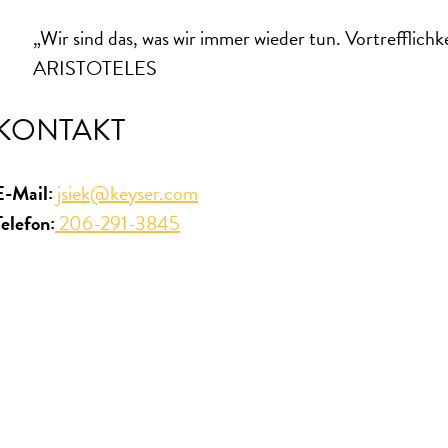
„Wir sind das, was wir immer wieder tun. Vortrefflichk
ARISTOTELES
KONTAKT
E-Mail:
jsiek@keyser.com
Telefon:
206-291-3845