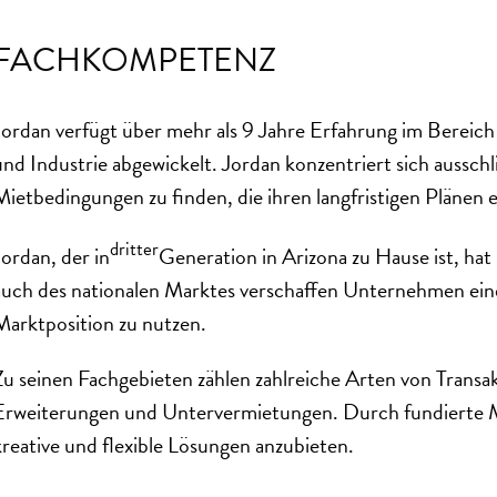
FACHKOMPETENZ
Jordan verfügt über mehr als 9 Jahre Erfahrung im Berei
und Industrie abgewickelt. Jordan konzentriert sich aussc
Mietbedingungen zu finden, die ihren langfristigen Plänen 
dritter
Jordan, der in
Generation in Arizona zu Hause ist, h
auch des nationalen Marktes verschaffen Unternehmen einen 
Marktposition zu nutzen.
Zu seinen Fachgebieten zählen zahlreiche Arten von Trans
Erweiterungen und Untervermietungen. Durch fundierte Mar
kreative und flexible Lösungen anzubieten.