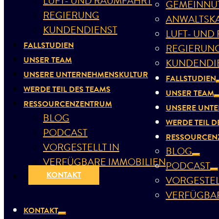
LUFT- UND RAUMFAHRT
GEMEINNÜ
REGIERUNG
ANWALTSK
KUNDENDIENST
LUFT- UND
FALLSTUDIEN
REGIERUN
UNSER TEAM
KUNDENDI
UNSERE UNTERNEHMENSKULTUR
FALLSTUDIEN
WERDE TEIL DES TEAMS
UNSER TEAM
RESSOURCENZENTRUM
UNSERE UNT
BLOG
WERDE TEIL D
PODCAST
RESSOURCEN
VORGESTELLT IN
BLOG
VERFÜGBARE IMMOBILIEN
PODCAST
KONTAKT
VORGESTEL
VERFÜGBAR
KONTAKT