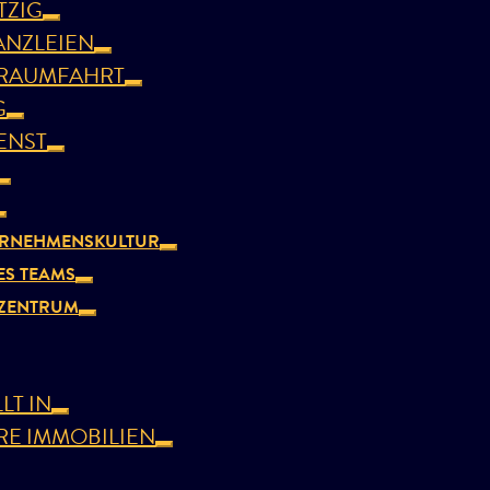
TZIG
ANZLEIEN
 RAUMFAHRT
G
ENST
ERNEHMENSKULTUR
ES TEAMS
ZENTRUM
LT IN
E IMMOBILIEN