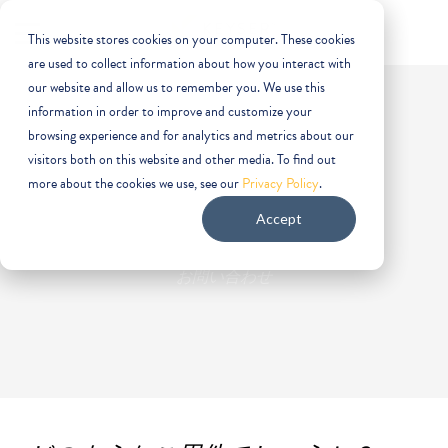
This website stores cookies on your computer. These cookies
are used to collect information about how you interact with
our website and allow us to remember you. We use this
information in order to improve and customize your
browsing experience and for analytics and metrics about our
visitors both on this website and other media. To find out
more about the cookies we use, see our
Privacy Policy
.
お問い合わせ
Accept
お問い合わせ