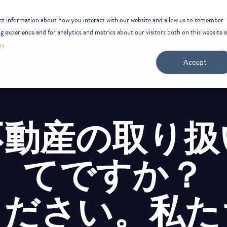
ect information about how you interact with our website and allow us to remember
 experience and for analytics and metrics about our visitors both on this website 
y
.
Accept
不動産の取り扱
てですか？
ください。私た