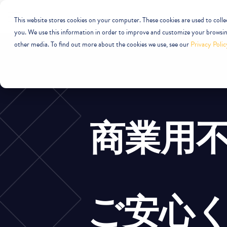
This website stores cookies on your computer. These cookies are used to coll
you. We use this information in order to improve and customize your browsing
other media. To find out more about the cookies we use, see our
Privacy Polic
商業用
ご安心