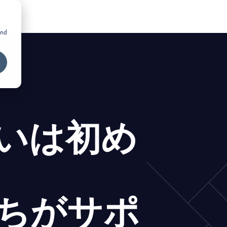
and
いは初め
ちがサポ