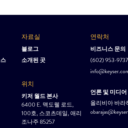
자료실
연락처
블로그
비즈니스 문의
비스
소개된 곳
(602) 953-973
info@keyser.co
위치
언론 및 미디어
키저 월드 본사
올리비아 바라
6400 E. 맥도웰 로드,
obarajas@keyse
100호, 스코츠데일, 애리
조나주 85257