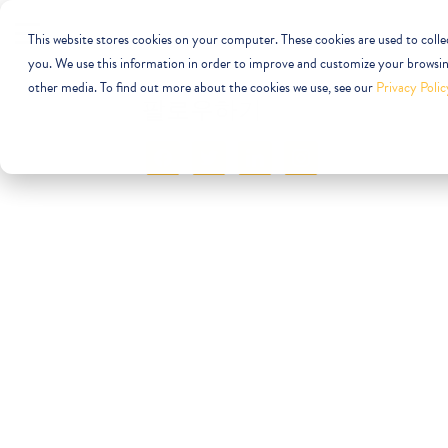
This website stores cookies on your computer. These cookies are used to coll
you. We use this information in order to improve and customize your browsing
other media. To find out more about the cookies we use, see our
Privacy Polic
팔로우하기
페
트
링
인
이
위
크
스
스
터
드
타
북
인
그
램