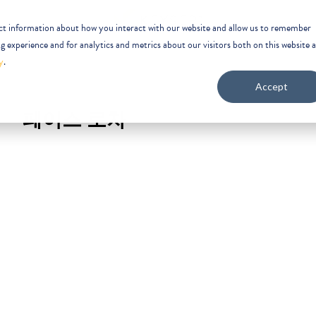
ect information about how you interact with our website and allow us to remember
 experience and for analytics and metrics about our visitors both on this website 
y
.
Accept
페이스 로차