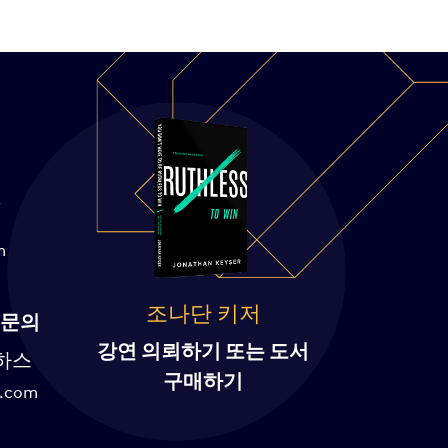
7
m
조나단 키저
 문의
강연 의뢰하기 또는 도서
하스
구매하기
r.com