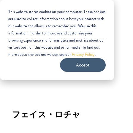
This website stores cookies on your computer. These cookies
are used to collect information about how you interact with
our website and allow us to remember you. We use this
information in order to improve and customize your
フォローする
browsing experience and for analytics and metrics about our
visitors both on this website and other media. To find out
Facebook
Twitter
LinkedIn
イ
more about the cookies we use, see our
Privacy Policy
.
ン
ス
Accept
タ
グ
ラ
ム
フェイス・ロチャ