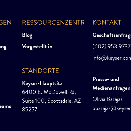
NGEN
RESSOURCENZENTRUM
KONTAKT
Blog
Geschäftsanfrag
ung
Vorgestellt in
(602) 953.9737
info@keyser.co
STANDORTE
Presse- und
Keyser-Hauptsitz
Medienanfragen
6400 E. McDowell Rd,
Olivia Barajas
Suite 100, Scottsdale, AZ
Teams
obarajas@keyse
85257