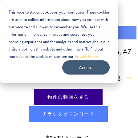
This website stores cookies on your computer. These cookies
are used to collect information about how you interact with
our website and allow us to remember you. We use this
information in order to improve and customize your
browsing experience and for analytics and metrics about our
visitors both on this website and other media. To find out
転貸 | 7419 South Roosevelt St, Tempe, AZ
more about the cookies we use, see our
Privacy Policy
.
85283
Accept
物件の動画を見る
チラシをダウンロード