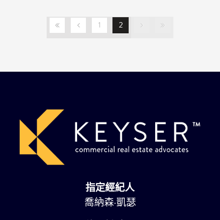
1
2
指定經紀人
喬納森·凱瑟