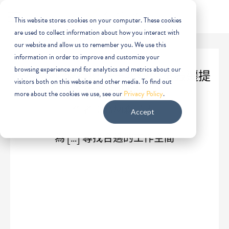
This website stores cookies on your computer. These cookies
are used to collect information about how you interact with
our website and allow us to remember you. We use this
information in order to improve and customize your
browsing experience and for analytics and metrics about our
WeWork 能為您下一次辦公室搬遷提
visitors both on this website and other media. To find out
供哪些啟發
more about the cookies we use, see our
Privacy Policy
.
作者：喬納森·凱瑟
Accept
為 […] 尋找合適的工作空間