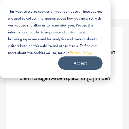
This website stores cookies on your computer. These cookies
are used to collect information about how you interact with
our website and allow us to remember you. We use this
information in order to improve and customize your
browsing experience and for analytics and metrics about our
Was WeWork Ihnen über Ihren
visitors both on this website and other media. To find out
nächsten Büroumzug beibringen kann
more about the cookies we use, see our
Privacy Policy
.
Von: Jonathan Keyser
Accept
Den richtigen Arbeitsplatz für […] finden